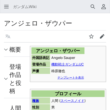
ガンダムWiki
検索
利
アンジェロ・ザウパー
言語
ウォッチ
編集
概要
アンジェロ・ザウパー
外国語表記
Angelo Sauper
登場作品
機動戦士ガンダムUC
登場
声優
柿原徹也
作品
テンプレートを表示
と役
柄
プロフィール
種族
人間 (
スペースノイド
)
人間
性別
男