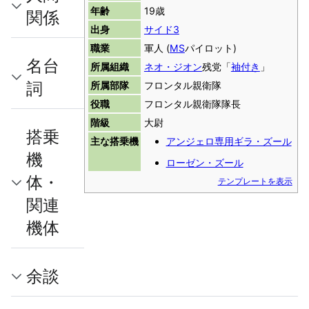
年齢
19歳
関係
出身
サイド3
職業
軍人 (
MS
パイロット)
名台
所属組織
ネオ・ジオン
残党「
袖付き
」
詞
所属部隊
フロンタル親衛隊
役職
フロンタル親衛隊隊長
階級
大尉
搭乗
主な搭乗機
アンジェロ専用ギラ・ズール
機
ローゼン・ズール
体・
テンプレートを表示
関連
機体
余談