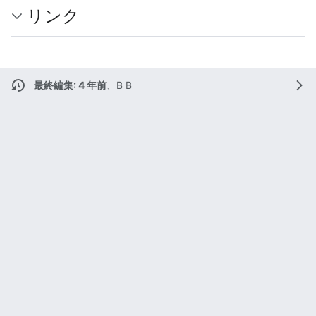
リンク
最終編集: 4 年前
、
B B