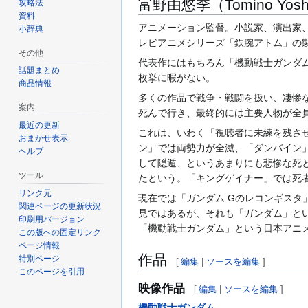
富野由悠季（Tomino Yoshi
攻略法
資料
アニメーション監督。小説家、演出家
小辞典
レビアニメシリーズ「鉄腕アトム」の
その他
代表作にはもちろん「機動戦士ガンダム
話題まとめ
枚挙に暇がない。
商品情報
多くの作品で戦争・戦闘を扱い、凄惨な
案内
死んで行き、最終的には主要人物が全
最近の更新
これは、いわく「視聴者に未練を残さ
おまかせ表示
ン」では両勢力が全滅、「ダンバイン
ヘルプ
して隠遁、というあまりにも悲惨な死
ツール
たという。「キングゲイナー」では死
リンク元
現在では「ガンダム Gのレコンギスタ
関連ページの更新状況
見ではあるが、それも「ガンダム」と
印刷用バージョン
「機動戦士ガンダム」という日本アニ
この版への固定リンク
ページ情報
作品
特別ページ
[
編集
|
ソースを編集
]
このページを引用
映像作品
[
編集
|
ソースを編集
]
機動戦士ガンダム