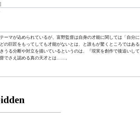
]
イ
テーマが込められているが、富野監督は自身の才能に関しては「自分に
どの巨匠をもってしても才能がないとは、と誰もが驚くところではある
きうる分断や対立を描いているというのは、『現実を創作で後追いして
督でさえ認める真の天才とは……。