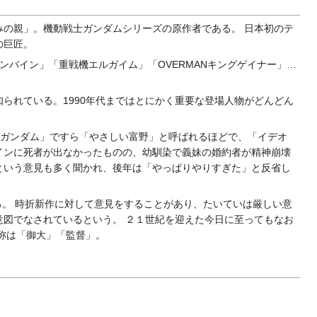
の親」。機動戦士ガンダムシリーズの原作者である。 日本初のテ
の巨匠。
バイン」「重戦機エルガイム」「OVERMANキングゲイナー」…
られている。1990年代まではとにかく重要な登場人物がどんどん
Vガンダム」ですら「やさしい富野」と呼ばれるほどで、「イデオ
インに死者が出なかったものの、幼馴染で義妹の婚約者が精神崩壊
という意見も多く聞かれ、後年は「やっぱりやりすぎた」と反省し
。
る。 時折新作に対して意見をすることがあり、たいていは厳しい意
図でなされているという。 ２１世紀を迎えた今日に至ってもなお
称は「御大」「監督」。