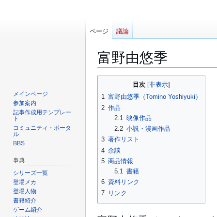
ページ
議論
富野由悠季
ナ
検
目次
ビ
索
メインページ
1
富野由悠季（Tomino Yoshiyuki）
ゲ
に
参加案内
2
作品
ー
移
記事作成用テンプレー
2.1
映像作品
ト
シ
動
コミュニティ・ポータ
2.2
小説・漫画作品
ョ
ル
3
著作リスト
BBS
ン
4
余談
に
事典
5
商品情報
移
5.1
書籍
シリーズ一覧
動
6
資料リンク
登場メカ
登場人物
7
リンク
書籍紹介
ゲーム紹介