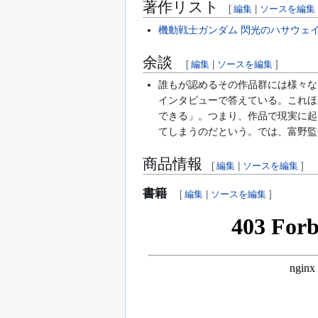
著作リスト
[
編集
|
ソースを編集
機動戦士ガンダム 閃光のハサウェ
余談
[
編集
|
ソースを編集
]
誰もが認めるその作品群には様々な
インタビューで答えている。これほ
できる」。つまり、作品で現実に起
てしまうのだという。では、富野監
商品情報
[
編集
|
ソースを編集
]
書籍
[
編集
|
ソースを編集
]