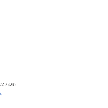
父さん役)
集
]