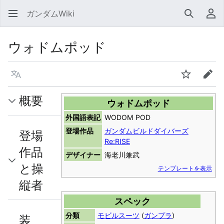
ガンダムWiki
検索
利
ウォドムポッド
言語
ウォッチ
編集
概要
ウォドムポッド
外国語表記
WODOM POD
登場作品
ガンダムビルドダイバーズ
登場
Re:RISE
作品
デザイナー
海老川兼武
と操
テンプレートを表示
縦者
スペック
分類
モビルスーツ
(
ガンプラ
)
装