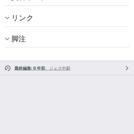
リンク
脚注
最終編集: 6 年前
、
ジェス中尉