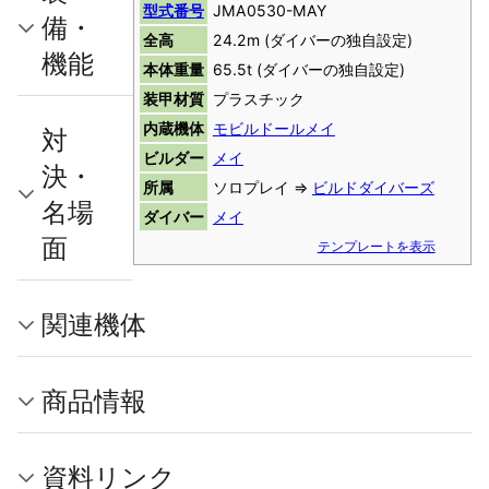
型式番号
JMA0530-MAY
備・
全高
24.2m (ダイバーの独自設定)
機能
本体重量
65.5t (ダイバーの独自設定)
装甲材質
プラスチック
内蔵機体
モビルドールメイ
対
ビルダー
メイ
決・
所属
ソロプレイ ⇒
ビルドダイバーズ
名場
ダイバー
メイ
面
テンプレートを表示
関連機体
商品情報
資料リンク