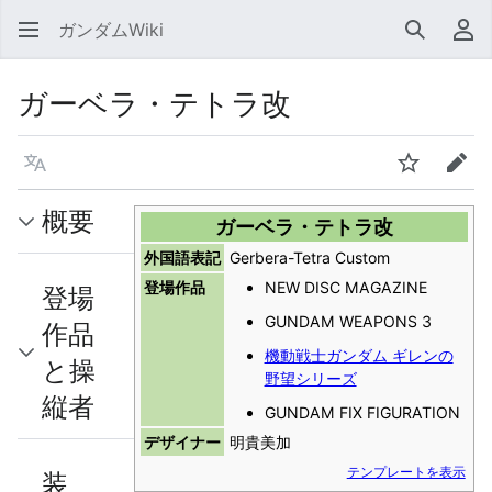
ガンダムWiki
検索
利
ガーベラ・テトラ改
言語
ウォッチ
編集
概要
ガーベラ・テトラ改
外国語表記
Gerbera-Tetra Custom
登場作品
NEW DISC MAGAZINE
登場
GUNDAM WEAPONS 3
作品
機動戦士ガンダム ギレンの
と操
野望シリーズ
縦者
GUNDAM FIX FIGURATION
デザイナー
明貴美加
テンプレートを表示
装