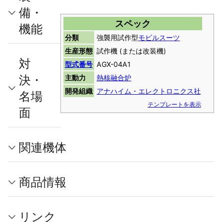
備・
スペック
機能
分類
強襲用試作型
モビルスーツ
生産形態
試作機 (または改装機)
対
型式番号
AGX-04A1
決・
主動力
熱核融合炉
開発組織
アナハイム・エレクトロニクス社
名場
テンプレートを表示
面
関連機体
商品情報
リンク