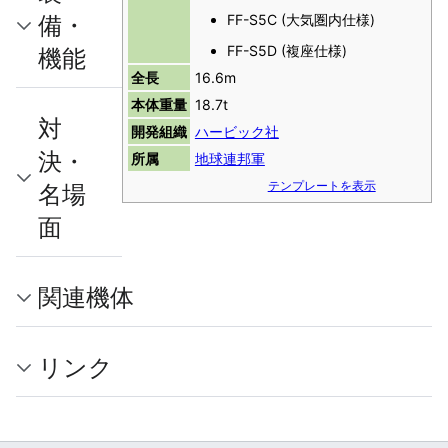
備・
FF-S5C (大気圏内仕様)
FF-S5D (複座仕様)
機能
全長
16.6m
本体重量
18.7t
対
開発組織
ハービック社
決・
所属
地球連邦軍
テンプレートを表示
名場
面
関連機体
リンク