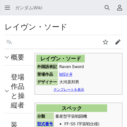
ガンダムWiki
検索
利
レイヴン・ソード
言語
ウォッチ
編集
概要
レイヴン・ソード
外国語表記
Raven Sword
登場作品
MSV-R
登場
デザイナー
大河原邦男
作品
テンプレートを表示
と操
縦者
スペック
分類
量産型宇宙戦闘機
装
型式番号
FF-S5 (宇宙戦仕様)