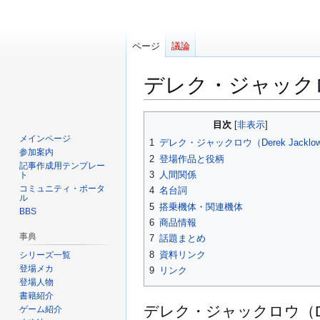
ページ
議論
デレク・ジャック
ナ
検
目次
ビ
索
メインページ
1
デレク・ジャックロウ（Derek Jacklo
ゲ
に
参加案内
2
登場作品と役柄
ー
移
記事作成用テンプレー
3
人間関係
ト
シ
動
コミュニティ・ポータ
4
名台詞
ョ
ル
5
搭乗機体・関連機体
BBS
ン
6
商品情報
に
事典
7
話題まとめ
移
8
資料リンク
シリーズ一覧
動
登場メカ
9
リンク
登場人物
書籍紹介
デレク・ジャックロウ（Dere
ゲーム紹介