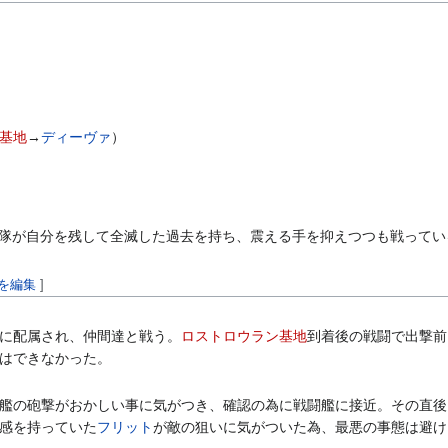
基地
→
ディーヴァ
）
隊が自分を残して全滅した過去を持ち、震える手を抑えつつも戦ってい
を編集
]
に配属され、仲間達と戦う。
ロストロウラン基地
到着後の戦闘で出撃前
はできなかった。
艦の砲撃がおかしい事に気がつき、確認の為に戦闘艦に接近。その直後
感を持っていた
フリット
が敵の狙いに気がついた為、最悪の事態は避け