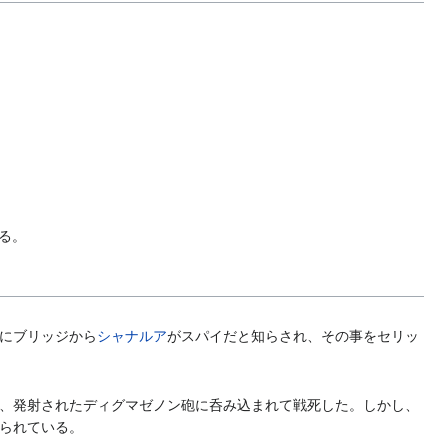
る。
にブリッジから
シャナルア
がスパイだと知らされ、その事をセリッ
、発射されたディグマゼノン砲に呑み込まれて戦死した。しかし、
られている。