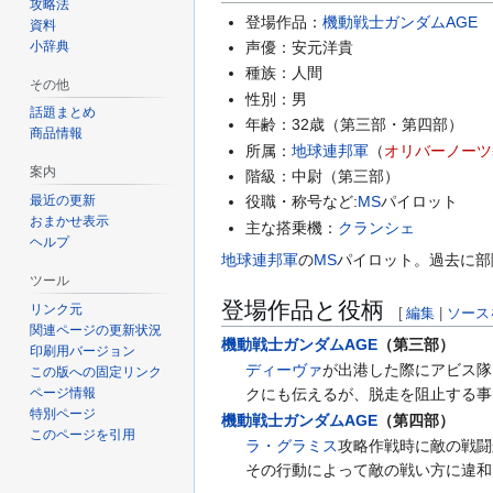
攻略法
登場作品：
機動戦士ガンダムAGE
資料
小辞典
声優：安元洋貴
種族：人間
その他
性別：男
話題まとめ
年齢：32歳（第三部・第四部）
商品情報
所属：
地球連邦軍
（
オリバーノーツ
案内
階級：中尉（第三部）
最近の更新
役職・称号など:
MS
パイロット
おまかせ表示
主な搭乗機：
クランシェ
ヘルプ
地球連邦軍
の
MS
パイロット。過去に部
ツール
登場作品と役柄
リンク元
[
編集
|
ソース
関連ページの更新状況
機動戦士ガンダムAGE
（第三部）
印刷用バージョン
ディーヴァ
が出港した際にアビス隊
この版への固定リンク
ページ情報
クにも伝えるが、脱走を阻止する事
特別ページ
機動戦士ガンダムAGE
（第四部）
このページを引用
ラ・グラミス
攻略作戦時に敵の戦闘
その行動によって敵の戦い方に違和