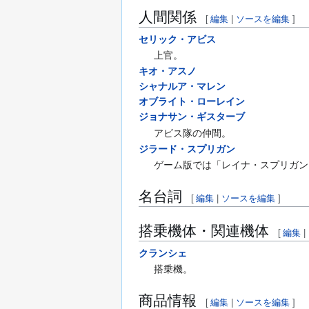
人間関係
[
編集
|
ソースを編集
]
セリック・アビス
上官。
キオ・アスノ
シャナルア・マレン
オブライト・ローレイン
ジョナサン・ギスターブ
アビス隊の仲間。
ジラード・スプリガン
ゲーム版では「レイナ・スプリガン
名台詞
[
編集
|
ソースを編集
]
搭乗機体・関連機体
[
編集
|
クランシェ
搭乗機。
商品情報
[
編集
|
ソースを編集
]