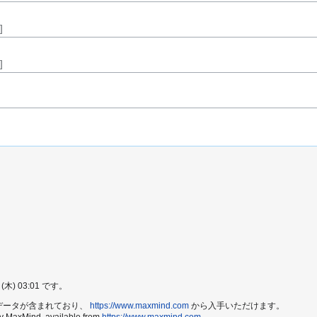
]
]
) 03:01 です。
e2 データが含まれており、
https://www.maxmind.com
から入手いただけます。
by MaxMind, available from
https://www.maxmind.com
.