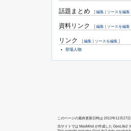
話題まとめ
[
編集
|
ソースを編集
資料リンク
[
編集
|
ソースを編集
リンク
[
編集
|
ソースを編集
]
登場人物
このページの最終更新日時は 2012年12月27日 (木
当サイトでは MaxMind が作成した GeoLit
This website includes GeoLite2 data created 