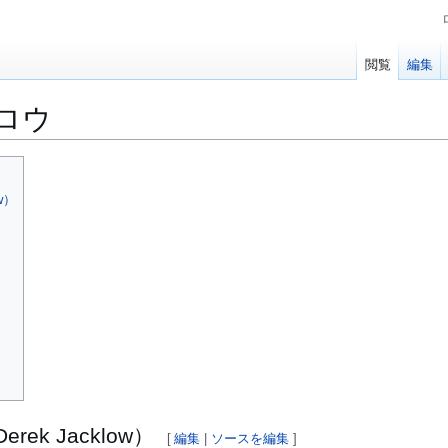
閲覧
編集
ロウ
w）
k Jacklow）
[
編集
|
ソースを編集
]