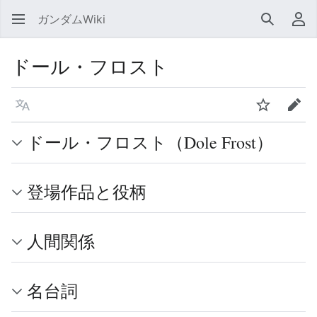
ガンダムWiki
検索
利
ドール・フロスト
言語
ウォッチ
編集
ドール・フロスト（Dole Frost）
登場作品と役柄
人間関係
名台詞