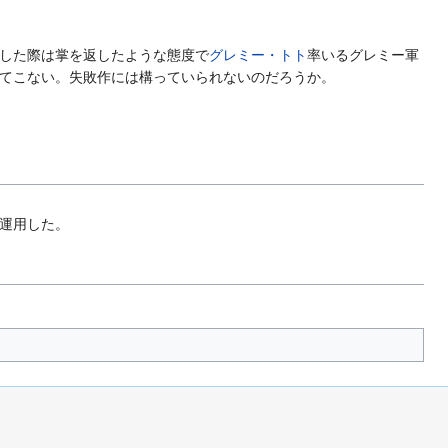
した際は掌を返したような態度で
グレミー・トト
率いるグレミー軍
てこない。失敗作には構っていられないのだろうか。
運用した。