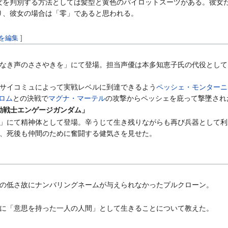
女を判別する方法としては髪型と黄色のパイロットスーツがある。彼女
り、彼女の場合は「零」であると思われる。
を編集
]
なき声のささやきを」にて登場。担当声優は本多知恵子氏の代役として
サイコミュによって実戦レベルに到達できるよう
ペッシェ・モンターニ
ロム
との決戦で
マグナ・マーテル
の攻撃からペッシェを庇って撃墜され
動戦士エンゲージガンダム」
」にて精神体として登場。辛うじて生き残りながらも再び兵器として利
、死後も仲間のために奮闘する健気さを見せた。
の低さ故にナンバリングネームが与えられなかったプルクローン。
に「意思を持った一人の人間」として生きることについて教えた。