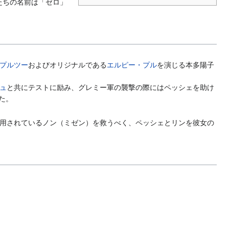
たちの名前は「ゼロ」
プルツー
およびオリジナルである
エルピー・プル
を演じる本多陽子
ュ
と共にテストに励み、グレミー軍の襲撃の際にはペッシェを助け
た。
用されているノン（ミゼン）を救うべく、ペッシェとリンを彼女の