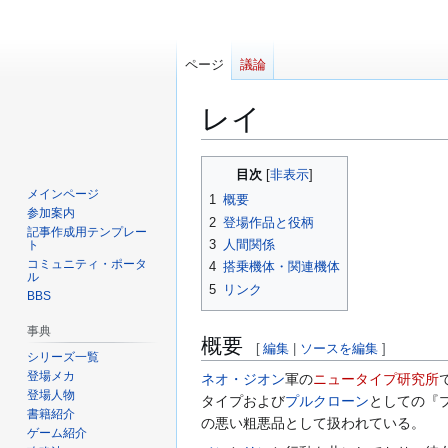
ページ
議論
レイ
ナ
検
目次
ビ
索
メインページ
1
概要
ゲ
に
参加案内
2
登場作品と役柄
ー
移
記事作成用テンプレー
3
人間関係
ト
シ
動
コミュニティ・ポータ
4
搭乗機体・関連機体
ョ
ル
5
リンク
BBS
ン
に
事典
移
概要
[
編集
|
ソースを編集
]
シリーズ一覧
動
登場メカ
ネオ・ジオン
軍の
ニュータイプ研究所
登場人物
タイプおよび
プルクローン
としての『
書籍紹介
の悪い粗悪品として扱われている。
ゲーム紹介