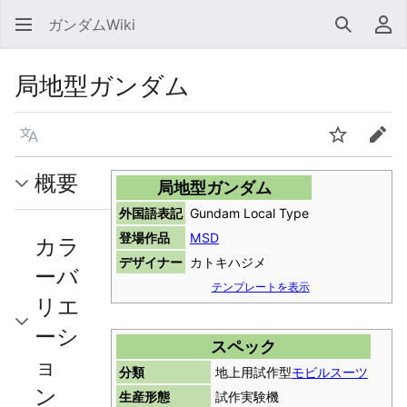
ガンダムWiki
検索
利
局地型ガンダム
言語
ウォッチ
編集
概要
局地型ガンダム
外国語表記
Gundam Local Type
登場作品
MSD
カラ
デザイナー
カトキハジメ
ーバ
テンプレートを表示
リエ
ーシ
スペック
ョ
分類
地上用試作型
モビルスーツ
ン
生産形態
試作実験機