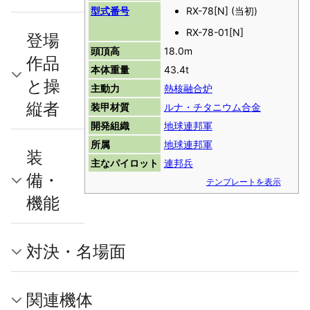
型式番号
RX-78[N] (当初)
RX-78-01[N]
登場
頭頂高
18.0m
作品
本体重量
43.4t
と操
主動力
熱核融合炉
縦者
装甲材質
ルナ・チタニウム合金
開発組織
地球連邦軍
所属
地球連邦軍
装
主なパイロット
連邦兵
備・
テンプレートを表示
機能
対決・名場面
関連機体