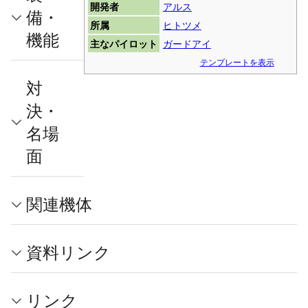
開発者
アルス
備・
所属
ヒトツメ
機能
主なパイロット
ガードアイ
テンプレートを表示
対
決・
名場
面
関連機体
資料リンク
リンク