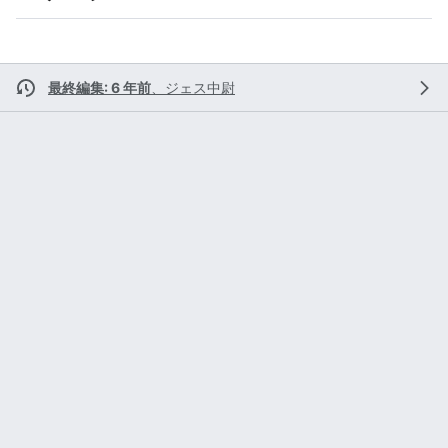
最終編集: 6 年前
、
ジェス中尉