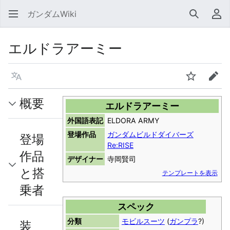
ガンダムWiki
検索
利
エルドラアーミー
言語
ウォッチ
編集
概要
エルドラアーミー
外国語表記
ELDORA ARMY
登場作品
ガンダムビルドダイバーズ
登場
Re:RISE
作品
デザイナー
寺岡賢司
と搭
テンプレートを表示
乗者
スペック
分類
モビルスーツ
(
ガンプラ
?)
装