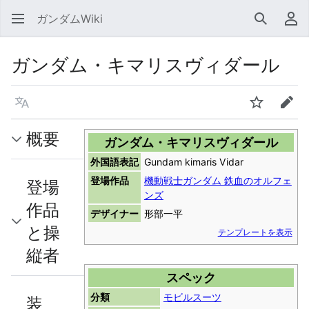
ガンダムWiki
検索
利
ガンダム・キマリスヴィダール
言語
ウォッチ
編集
概要
ガンダム・キマリスヴィダール
外国語表記
Gundam kimaris Vidar
登場作品
機動戦士ガンダム 鉄血のオルフェ
登場
ンズ
作品
デザイナー
形部一平
と操
テンプレートを表示
縦者
スペック
分類
モビルスーツ
装