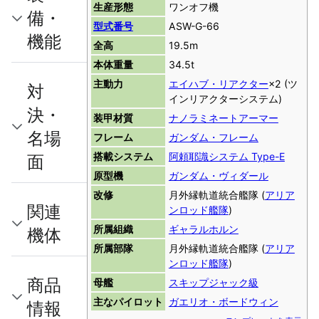
生産形態
ワンオフ機
備・
型式番号
ASW-G-66
機能
全高
19.5m
本体重量
34.5t
主動力
エイハブ・リアクター
×2 (ツ
対
インリアクターシステム)
決・
装甲材質
ナノラミネートアーマー
名場
フレーム
ガンダム・フレーム
搭載システム
阿頼耶識システム Type-E
面
原型機
ガンダム・ヴィダール
改修
月外縁軌道統合艦隊 (
アリア
関連
ンロッド艦隊
)
所属組織
ギャラルホルン
機体
所属部隊
月外縁軌道統合艦隊 (
アリア
ンロッド艦隊
)
商品
母艦
スキップジャック級
主なパイロット
ガエリオ・ボードウィン
情報