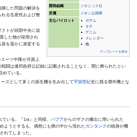
開発組織
ジオニック社
指摘した問題の解決を
所属
ジオン公国軍
られる生産性および整
主なパイロット
ガデム
タチ
ダクトが頭部中央に追
デニム
配置した物が採用され
スレンダー
兵器を遥かに凌駕する
他
テンプレートを表示
ルスーツ中隊が月面上
の戦闘は連邦政府公記録に記載されることなく、闇に葬られたとい
収めている。
リーズとして多くの派生機を生み出して
宇宙世紀
史に残る傑作機とな
ている。『1st』と同様、
パプア
からのザクの搬出に用いられた
めようとするも、偶然にも煙の中から現れた
ガンタンク
の砲身が機
されてしまった。