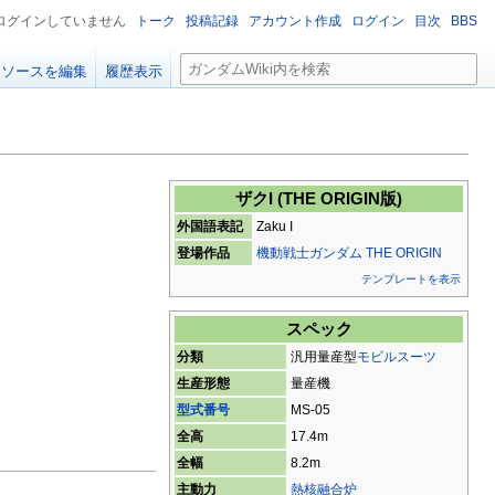
ログインしていません
トーク
投稿記録
アカウント作成
ログイン
目次
BBS
検
ソースを編集
履歴表示
索
ザクI (THE ORIGIN版)
外国語表記
Zaku I
登場作品
機動戦士ガンダム THE ORIGIN
テンプレートを表示
スペック
分類
汎用量産型
モビルスーツ
生産形態
量産機
型式番号
MS-05
全高
17.4m
全幅
8.2m
主動力
熱核融合炉