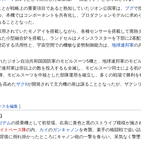
ことが戦略上の重要項目であると熟知していたジオン公国軍は、
ブグ
で
め、本機ではコンポーネントを共有化し、プロダクションモデルに求め
れることとなった。
採用されていたモノアイを搭載しながら、各種センサーを搭載して廃熱
れた小型融合炉を搭載し、ランドセルはメインスラスターを下部に2基
対応する汎用性と、宇宙空間での機敏な姿勢制御能力は、
地球連邦軍
の
されたジオン自治共和国国防軍のモビルスーツ5機と、地球連邦軍のモビ
で連邦軍は倍以上の数を投入するも全滅し、モビルスーツ同士による初
以降、モビルスーツを中核とした部隊運用を確立し、多くの戦場で勝利を
を高めた
ザクII
が開発されて主力機の座は譲ることとなったが、ザクシ
ースを編集
]
)
ガデム
の搭乗機として初登場。右肩に黄色と黒のストライプ模様が施され
イトベース隊
の内、
カイ
の
ガンキャノン
を奇襲。素手の格闘戦で追い詰
背後に倒れ掛かったところにキャノン砲の一撃を食らい、呆気なく撃墜