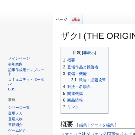
ページ
議論
ザクI (THE ORIGI
ナ
検
目次
ビ
索
メインページ
1
概要
ゲ
に
参加案内
2
登場作品と操縦者
ー
移
記事作成用テンプレー
3
装備・機能
ト
シ
動
コミュニティ・ポータ
3.1
武装・必殺攻撃
ョ
ル
4
対決・名場面
BBS
ン
5
関連機体
に
事典
6
商品情報
移
7
リンク
シリーズ一覧
動
登場メカ
登場人物
概要
書籍紹介
[
編集
|
ソースを編集
]
ゲーム紹介
ジオニック社
が
ジオン公国軍
制式
モビ