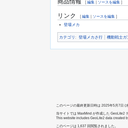
商品情報
[
編集
|
ソースを編集
]
リンク
[
編集
|
ソースを編集
]
登場メカ
カテゴリ
:
登場メカさ行
機動戦士ガンダ
このページの最終更新日時は 2025年5月7日 (水) 
当サイトでは MaxMind が作成した GeoLit
This website includes GeoLite2 data created 
このページは 1,637 回閲覧されました。