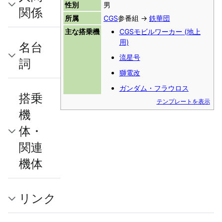
性別
男
関係
所属
CGS
参番組 →
鉄華団
主な搭乗機
CGSモビルワーカー (地上
用)
名台
流星号
詞
獅電改
ガンダム・フラウロス
搭乗
テンプレートを表示
機
体・
関連
機体
リンク