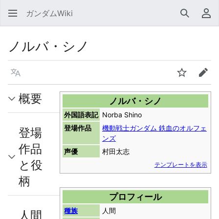
ガンダムWiki
検索
利
ノルバ・シノ
言語
ウォッチ
編集
概要
ノルバ・シノ
外国語表記
Norba Shino
登場作品
機動戦士ガンダム 鉄血のオルフェ
登場
ンズ
作品
声優
村田太志
と役
テンプレートを表示
柄
プロフィール
種族
人間
人間