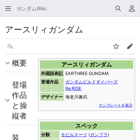
ガンダムWiki
検索
利
アースリィガンダム
言語
ウォッチ
編集
概要
アースリィガンダム
外国語表記
EARTHREE GUNDAM
登場作品
ガンダムビルドダイバーズ
登場
Re:RISE
作品
デザイナー
海老川兼武
と操
テンプレートを表示
縦者
スペック
分類
モビルスーツ
(
ガンプラ
)
装