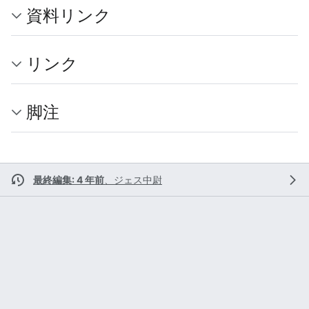
資料リンク
リンク
脚注
最終編集: 4 年前
、
ジェス中尉