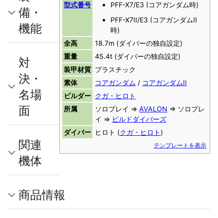
型式番号
PFF-X7/E3 (コアガンダム時)
備・
PFF-X7II/E3 (コアガンダムII
機能
時)
全高
18.7m (ダイバーの独自設定)
重量
45.4t (ダイバーの独自設定)
対
装甲材質
プラスチック
決・
素体
コアガンダム
/
コアガンダムII
名場
ビルダー
クガ・ヒロト
面
所属
ソロプレイ ⇒
AVALON
⇒ ソロプレ
イ ⇒
ビルドダイバーズ
ダイバー
ヒロト (
クガ・ヒロト
)
関連
テンプレートを表示
機体
商品情報