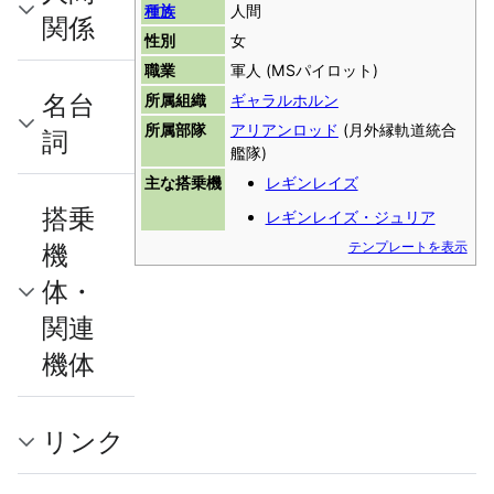
種族
人間
関係
性別
女
職業
軍人 (MSパイロット)
名台
所属組織
ギャラルホルン
所属部隊
アリアンロッド
(月外縁軌道統合
詞
艦隊)
主な搭乗機
レギンレイズ
搭乗
レギンレイズ・ジュリア
機
テンプレートを表示
体・
関連
機体
リンク