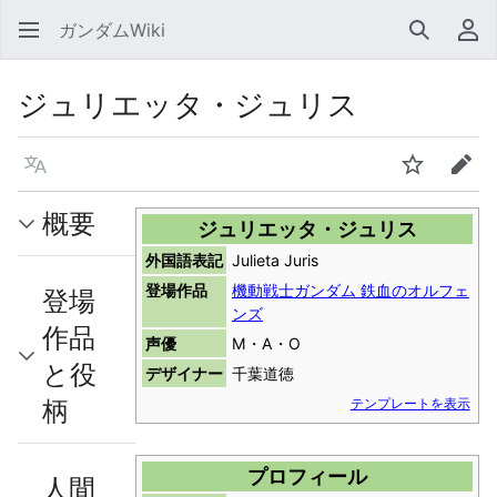
ガンダムWiki
検索
利
ジュリエッタ・ジュリス
言語
ウォッチ
編集
概要
ジュリエッタ・ジュリス
外国語表記
Julieta Juris
登場作品
機動戦士ガンダム 鉄血のオルフェ
登場
ンズ
作品
声優
M・A・O
と役
デザイナー
千葉道徳
柄
テンプレートを表示
プロフィール
人間