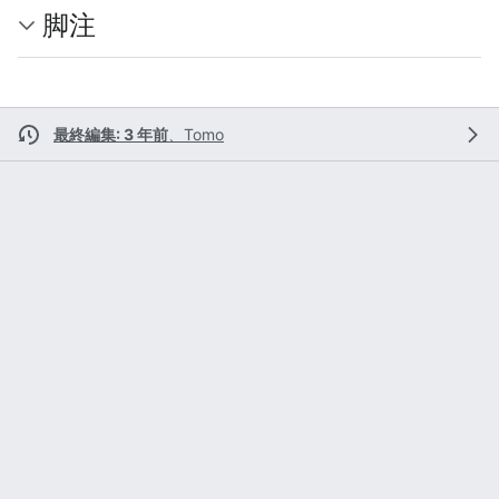
脚注
最終編集: 3 年前
、
Tomo