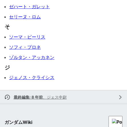
ゼハート・ガレット
セリーヌ・ロム
そ
ソーマ・ピーリス
ソフィ・プロネ
ゾルタン・アッカネン
ジ
ジェノス・クライシス
最終編集: 8 年前
、
ジェス中尉
ガンダムWiki