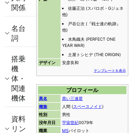
関係
佐藤正治 (スパロボ・Gジェネ
他)
戸谷公次 (『戦士達の軌跡』
名台
他)
詞
水鳥鐵夫 (PERFECT ONE
YEAR WAR)
土屋トシヒデ (THE ORIGIN)
搭乗
デザイン
安彦良和
機
テンプレートを表示
体・
関連
プロフィール
機体
異名
黒い三連星
種族
人間 (
スペースノイド
)
性別
男性
資料
没年月日
宇宙世紀
0079年
リン
職業
MS
パイロット