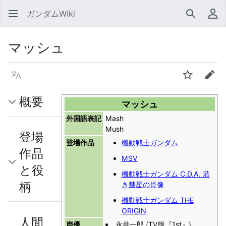
ガンダムWiki
検索
利
マッシュ
言語
ウォッチ
編集
概要
マッシュ
外国語表記
Mash
Mush
登場
登場作品
機動戦士ガンダム
作品
MSV
と役
機動戦士ガンダム C.D.A. 若
柄
き彗星の肖像
機動戦士ガンダム THE
ORIGIN
人間
声優
永井一郎 (TV版『1st』)