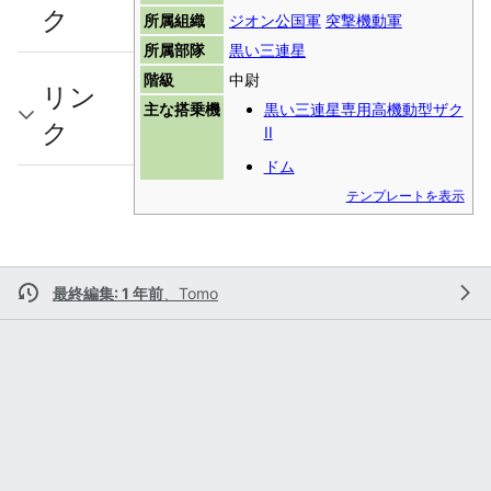
ク
所属組織
ジオン公国軍
突撃機動軍
所属部隊
黒い三連星
階級
中尉
リン
主な搭乗機
黒い三連星専用高機動型ザク
ク
II
ドム
テンプレートを表示
最終編集: 1 年前
、
Tomo