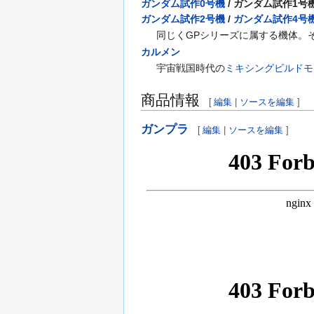
ガンダム試作0号機
/ ガンダム試作1号機
ガンダム試作2号機
/
ガンダム試作4号
同じくGPシリーズに属する機体。
カルメン
宇宙戦国時代の
ミキシングビルドモ
商品情報
[
編集
|
ソースを編集
]
ガンプラ
[
編集
|
ソースを編集
]