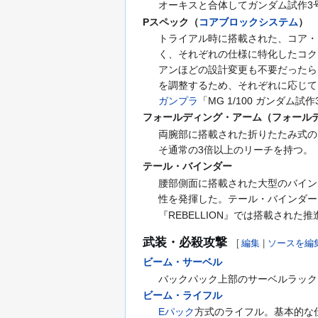
オーキスと合体してガンダム試作3
Pスペック（
コアブロックシステム
）
トライアル時に搭載された、コア・
く、それぞれの仕様に特化したコク
アンほどの設計変更も不要だったら
を調整するため、それぞれに応じて
ガンプラ
「MG 1/100 ガンダ
フォールディング・アーム（フォールデ
両腕部に搭載された折りたたみ式の
そ通常の3倍以上のリーチを持つ。
テール・バインダー
腰部側面に搭載された大型のバイン
性を発揮した。テール・バインダー
『REBELLION』では搭載された推
武装・必殺攻撃
[
編集
|
ソースを編
ビーム・サーベル
バックパック上部のサーベルラック
ビーム・ライフル
Eパック
方式のライフル。基本的な