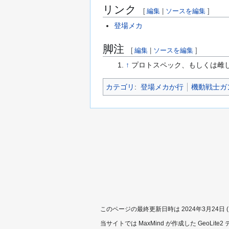
リンク
[
編集
|
ソースを編集
]
登場メカ
脚注
[
編集
|
ソースを編集
]
↑
プロトスペック、もしくは雌しべ
カテゴリ
:
登場メカか行
機動戦士ガンダ
このページの最終更新日時は 2024年3月24日 (日)
当サイトでは MaxMind が作成した GeoLit