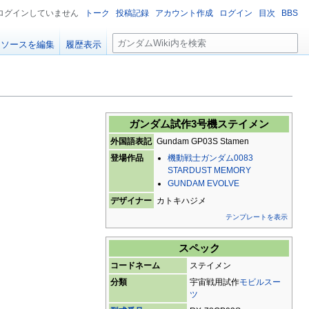
ログインしていません
トーク
投稿記録
アカウント作成
ログイン
目次
BBS
検
ソースを編集
履歴表示
索
ガンダム試作3号機ステイメン
外国語表記
Gundam GP03S Stamen
登場作品
機動戦士ガンダム0083
STARDUST MEMORY
GUNDAM EVOLVE
デザイナー
カトキハジメ
テンプレートを表示
スペック
コードネーム
ステイメン
分類
宇宙戦用試作
モビルスー
ツ