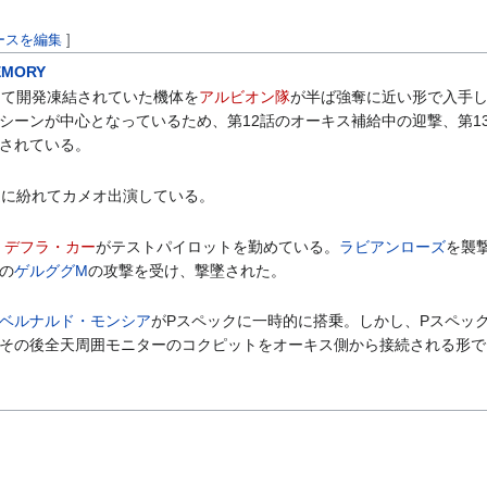
ースを編集
]
EMORY
って開発凍結されていた機体を
アルビオン隊
が半ば強奪に近い形で入手
シーンが中心となっているため、第12話のオーキス補給中の迎撃、第1
されている。
達に紛れてカメオ出演している。
。
デフラ・カー
がテストパイロットを勤めている。
ラビアンローズ
を襲
の
ゲルググM
の攻撃を受け、撃墜された。
ベルナルド・モンシア
がPスペックに一時的に搭乗。しかし、Pスペッ
その後全天周囲モニターのコクピットをオーキス側から接続される形で
]