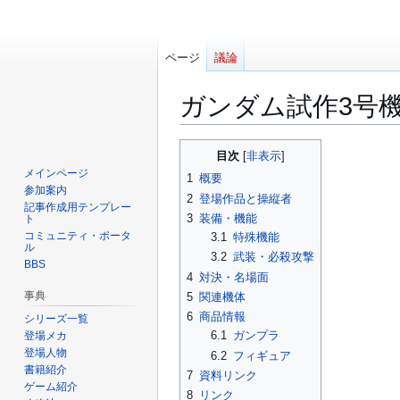
ページ
議論
ガンダム試作3号
ナ
検
目次
ビ
索
メインページ
1
概要
ゲ
に
参加案内
2
登場作品と操縦者
ー
移
記事作成用テンプレー
3
装備・機能
ト
シ
動
コミュニティ・ポータ
3.1
特殊機能
ョ
ル
3.2
武装・必殺攻撃
BBS
ン
4
対決・名場面
に
事典
5
関連機体
移
6
商品情報
シリーズ一覧
動
6.1
ガンプラ
登場メカ
登場人物
6.2
フィギュア
書籍紹介
7
資料リンク
ゲーム紹介
8
リンク