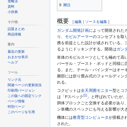
攻略法
9
脚注
資料
小辞典
概要
[
編集
|
ソースを編集
]
その他
話題まとめ
ガンダム開発計画
によって開発された
商品情報
り、
モビルアーマー
のコンセプトを取
携を前提とした設計が成されている。
案内
るようにドッキングする。開発は
ガン
最近の更新
おまかせ表示
単体のモビルスーツとしても極めて高
ヘルプ
バーサル・ブースト・ポッドと同様に
る。また、テール・バインダーはオー
ツール
腕部には折り畳み式のフォールディン
リンク元
れる。
関連ページの更新状況
コクピットは
全天周囲モニター
型と
コ
印刷用バージョン
[
1
]
この版への固定リンク
は「Pスペック
」と呼ばれていたが、
ページ情報
胴体ブロックごと交換する必要があり
特別ページ
ン単機のスペックにも与える影響が大
このページを引用
機体には
教育型コンピュータ
が搭載さ
された。