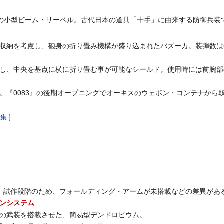
の小型ビーム・サーベル。古代日本の道具「十手」に由来する防御兵装
収納を考慮し、砲身の折り畳み機構が盛り込まれたバズーカ。装弾数は6
し、中央を基点に横に折り畳む事が可能なシールド。使用時には前腕部
。『0083』の後期オープニングでオーキスのウェポン・コンテナから
編集
]
。試作段階のため、フォールディング・アームが未搭載などの差異があ
ポンシステム
の武装を搭載させた、簡易型デンドロビウム。