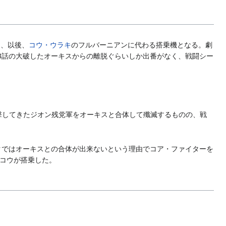
し、以後、
コウ・ウラキ
のフルバーニアンに代わる搭乗機となる。劇
3話の大破したオーキスからの離脱ぐらいしか出番がなく、戦闘シー
撃してきたジオン残党軍をオーキスと合体して殲滅するものの、戦
クではオーキスとの合体が出来ないという理由でコア・ファイターを
コウが搭乗した。