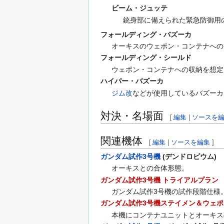
ビーム・ジュッテ
銃身部に備えられた緊急防御用
フォールディング・バズーカ
オーキスのウェポン・コンテナへの
フォールディング・シールド
ウェポン・コンテナへの収納を想定
ハイパー・バズーカ
ジム改
などが使用しているバズーカ
対決・名場面
[
編集
|
ソースを
関連機体
[
編集
|
ソースを編集
]
ガンダム試作3号機
(デンドロビウム)
オーキスとの合体形態。
ガンダム試作3号機 トライアルプラン
ガンダム試作3号機の試作段階仕様
ガンダム試作3号機ステイメン＆ウェ
本機にコンテナユニットとオーキス