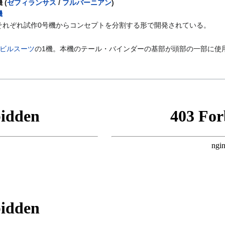
 (
ゼフィランサス
/
フルバーニアン
)
機
それぞれ試作0号機からコンセプトを分割する形で開発されている。
ビルスーツ
の1機。本機のテール・バインダーの基部が頭部の一部に使