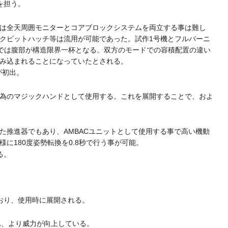
を担う。
は全天周囲モニターとコアブロックシステムを両立する事は難し
クピットハッチ等は流用が可能であった。試作1号機とフルバーニ
では腹部が構造限界一杯となる。双方のモードでの容積配置の違い
み込まれることになっていたとされる。
が初出。
為のマジックハンドとして使用する。これを展開することで、およ
た推進器でもあり、AMBACユニットとして使用する事で高い機動
180度姿勢転換を0.8秒で行う事が可能。
る。
おり、使用時に展開される。
れ、より威力が向上している。