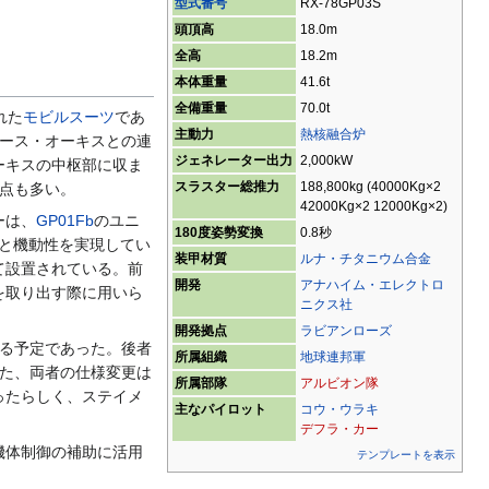
型式番号
RX-78GP03S
頭頂高
18.0m
全高
18.2m
本体重量
41.6t
全備重量
70.0t
れた
モビルスーツ
であ
主動力
熱核融合炉
ベース・オーキスとの連
ジェネレーター出力
2,000kW
ーキスの中枢部に収ま
スラスター総推力
188,800kg (40000Kg×2
点も多い。
42000Kg×2 12000Kg×2)
ーは、
GP01Fb
のユニ
180度姿勢変換
0.8秒
と機動性を実現してい
装甲材質
ルナ・チタニウム合金
て設置されている。前
開発
アナハイム・エレクトロ
を取り出す際に用いら
ニクス社
開発拠点
ラビアンローズ
する予定であった。後者
所属組織
地球連邦軍
た、両者の仕様変更は
所属部隊
アルビオン隊
ったらしく、ステイメ
主なパイロット
コウ・ウラキ
デフラ・カー
機体制御の補助に活用
テンプレートを表示