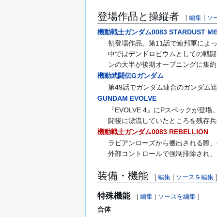
登場作品と操縦者
[
編集
|
ソ
機動戦士ガンダム0083 STARDUST M
初登場作品。第11話で連邦軍によ
中ではデンドロビウムとしての戦闘
ンの大半が後期オープニングに集約
機動武闘伝Gガンダム
第49話でガンダム連合のガンダム
GUNDAM EVOLVE
『EVOLVE 4』にPスペックが登場
闘後に漂流していたところを残存兵
機動戦士ガンダム0083 REBELLION
ラビアンローズから搬出される際、
外部コントロールで強制排除され、
装備・機能
[
編集
|
ソースを編集
特殊機能
[
編集
|
ソースを編集
]
合体