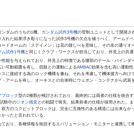
ガンダムのうちの1機。
ガンダム試作3号機
の管制ユニットとして開発さ
り入れた結果浮き彫りになった試作3号機の欠点を補うべく、アームド
コードネームの「ステイメン」は花の雄しべを意味し、その名の通りオ
ダム試作1号機
と同じくクラブ・ワークスが担当しており、外見上の共通
い性能を与えられており、外見上の特徴である腰部のテール・バインダ
広い可動範囲を有し、四肢との運動による
AMBAC
効果を含む高い運動性
キスに接続する為のロック機構を兼ね、それを考慮して機体後方へ向け
グ・アームを有し、オーキスとの合体時にウェポン・コンテナから武装
アブロック
型の2種類が検討されており、最終的には両者の仕様を統合
試験中の
ジオン残党
との戦闘で喪失。結果前者の仕様が採用された。ま
、双方のコクピットブロックは、完全に互換性のある構造には出来なか
きかったと言われている。
れており、各種情報を統括するエバリューション・モニターと連携して