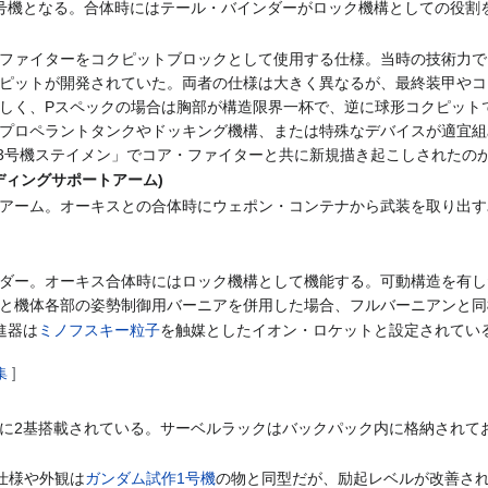
号機となる。合体時にはテール・バインダーがロック機構としての役割
ファイターをコクピットブロックとして使用する仕様。当時の技術力で
ピットが開発されていた。両者の仕様は大きく異なるが、最終装甲やコ
しく、Pスペックの場合は胸部が構造限界一杯で、逆に球形コクピット
プロペラントタンクやドッキング機構、または特殊なデバイスが適宜組
ム試作3号機ステイメン」でコア・ファイターと共に新規描き起こしされたの
ィングサポートアーム)
アーム。オーキスとの合体時にウェポン・コンテナから武装を取り出す
ダー。オーキス合体時にはロック機構として機能する。可動構造を有し
と機体各部の姿勢制御用バーニアを併用した場合、フルバーニアンと同様に
進器は
ミノフスキー粒子
を触媒としたイオン・ロケットと設定されてい
集
]
に2基搭載されている。サーベルラックはバックパック内に格納されて
仕様や外観は
ガンダム試作1号機
の物と同型だが、励起レベルが改善さ