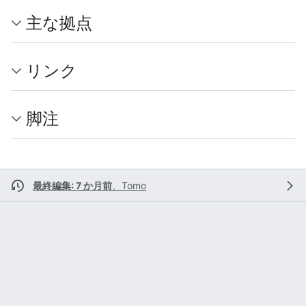
主な拠点
リンク
脚注
最終編集: 7 か月前
、
Tomo