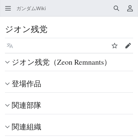
ガンダムWiki
検索
利
ジオン残党
言語
ウォッチ
編集
ジオン残党（Zeon Remnants）
登場作品
関連部隊
関連組織