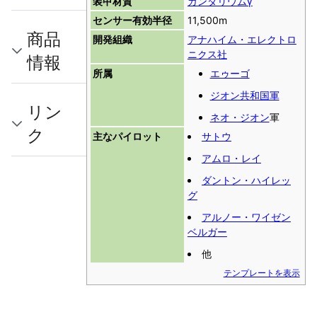
装甲材質
ガンダリウムγ
センサー有効半径
11,500m
商品
開発組織
アナハイム・エレクトロ
ニクス社
情報
所属
エゥーゴ
ジオン共和国軍
リン
ネオ・ジオン
軍
ク
主なパイロット
サトウ
アムロ・レイ
ダントン・ハイレッ
グ
アルノー・ワイゼン
ベルガー
他
テンプレートを表示