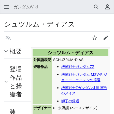
ガンダムWiki
検索
利
シュツルム・ディアス
言語
ウォッチ
編集
概要
シュツルム・ディアス
外国語表記
SCHUZRUM-DIAS
登場作品
機動戦士ガンダムΖΖ
登場
機動戦士ガンダム MSV-R ジ
作品
ョニー・ライデンの帰還
と操
機動戦士Ζガンダム外伝 審判
縦者
のメイス
獅子の帰還
デザイナー
永野護 (ベースデザイン)
装