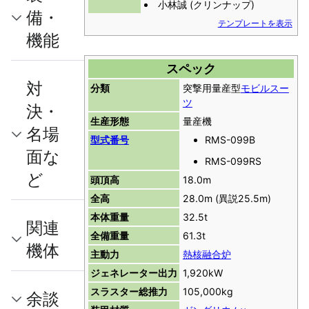
小林誠 (クリンナップ)
備・
テンプレートを表示
機能
スペック
対
分類
突撃用量産型
モビルスー
ツ
決・
生産形態
量産機
名場
型式番号
RMS-099B
面な
RMS-099RS
ど
頭頂高
18.0m
全高
28.0m (異説25.5m)
本体重量
32.5t
関連
全備重量
61.3t
機体
主動力
熱核融合炉
ジェネレーター出力
1,920kW
スラスター総推力
105,000kg
余談