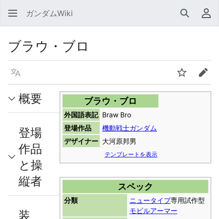
ガンダムWiki
検索
利
ブラウ・ブロ
言語
ウォッチ
編集
概要
ブラウ・ブロ
外国語表記
Braw Bro
登場作品
機動戦士ガンダム
登場
デザイナー
大河原邦男
作品
テンプレートを表示
と操
縦者
スペック
分類
ニュータイプ
専用試作型
モビルアーマー
装