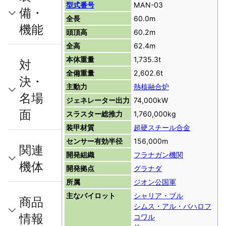
型式番号
MAN-03
備・
全長
60.0m
機能
頭頂高
60.2m
全高
62.4m
本体重量
1,735.3t
対
全備重量
2,602.6t
決・
主動力
熱核融合炉
名場
ジェネレーター出力
74,000kW
面
スラスター総推力
1,760,000kg
装甲材質
超硬スチール合金
センサー有効半径
156,000m
関連
開発組織
フラナガン機関
機体
開発拠点
グラナダ
所属
ジオン公国軍
主なパイロット
シャリア・ブル
商品
シムス・アル・バハロフ
情報
コワル