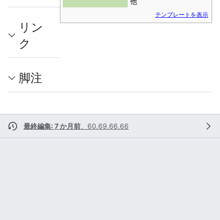
他
テンプレートを表示
リン
ク
脚注
最終編集: 7 か月前
、
60.69.66.66