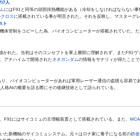
の7人
ム
にはF91と同等の頭部排熱機能がある（冷却をしなければならない
ルクロス
に搭載されている事が明言された。それを反映し、マスターグ
スト
機体管制をコピーした為、バイオコンピューターが搭載されていた。た
が描かれた。当初はそのコンセプトを軍上層部に理解されず、またF91
、アナハイムで開発された
ネオガンダム
の情報をサナリィが得たことで
達もあり、バイオコンピューターがあれば軍用レーザー通信の盗聴も容易
の疑似人格AIの概要を語る際にその後継技術として語られている。
、F91にはサイコミュの主増幅装置として搭載されている。また、
MC
いた新機軸のサイコミュシステム。元々はロナ家に養子になる前の
鉄仮