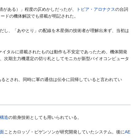
事情がある）」程度の仄めかしだったが、
トビア・アロナクス
の台詞
レードの機体解説でも搭載が明記された。
だし、「あやとり」の配線を木星側の技術者が理解出来ず、当初は
ヴァイタルに搭載されたものは動作も不安定であったため、機体開発
、次期主力機選定の切り札としてモニカが新型バイオコンピュータ
であるとされ、同時に軍の通信は伝令に回帰していると言われてい
A構造
の前身技術としても用いられている。
面
ことカロッゾ・ビゲンソンが研究開発していたシステム。後に
AE