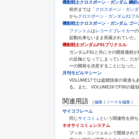
機動戦士クロスボーン・ガンダム 鋼鉄
前作までは「
クロスボーン・ガンダ
から
クロスボーン・ガンダムX1フ
機動戦士クロスボーン・ガンダム ゴー
ファントム
は
レコードブレイカー
の
起動出来ないまま死蔵されていた。
機動戦士ガンダムF91プリクエル
ガンダムF91と共にその開発過程
の足枷となってしまっていた。だが
ーの開発を決意することになった。
月刊モビルマシーン
VOLUME17では盗聴技術の発
る。また、VOLUME26でF90
関連用語
[
編集
|
ソースを編集
]
サイコフレーム
同じ
サイコミュ
という関連性を持ち
ネオサイコミュシステム
ブッホ・コンツェルンで開発されて