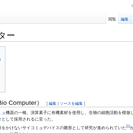
閲覧
編集
ター
r）
Computer）
[
編集
|
ソースを編集
]
ミュ
機器の一種。演算素子に有機素材を使用し、生物の細胞活動を模倣
タ
として採用されるに至った。
[
1
]
担をかけないサイコミュデバイスの雛形として研究が進められていた