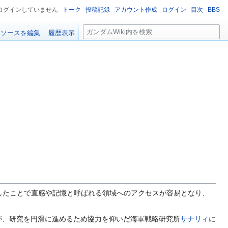
ログインしていません
トーク
投稿記録
アカウント作成
ログイン
目次
BBS
検
ソースを編集
履歴表示
索
したことで直感や記憶と呼ばれる領域へのアクセスが容易となり、
が、研究を円滑に進めるため協力を仰いだ海軍戦略研究所
サナリィ
に