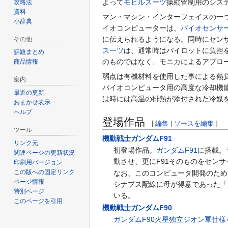
よって
モビルスーツ
操縦管制用のシス
攻略法
資料
マン・マシン・インターフェイスの一
小辞典
イオコンピューターは、
バイオセンサ
に伝えられるようになる。同時にセン
その他
スーツ
は、通常時はパイロットに負担
話題まとめ
のものではなく、モニカによるアプロ
商品情報
弱点は有機材料を使用した事による熱
案内
バイオコンピュータ用の高度な冷却機
最近の更新
は時には高温の排熱が添付された冷媒
おまかせ表示
ヘルプ
登場作品
[
編集
|
ソースを編集
]
ツール
機動戦士ガンダムF91
リンク元
初登場作品。
ガンダムF91
に搭載。
関連ページの更新状況
動させ、更にF91そのものをセン
印刷用バージョン
この版への固定リンク
なお、このコンピュータ開発のため
ページ情報
シナプス配線に母が得意であった「
特別ページ
いる。
このページを引用
機動戦士ガンダムF90
ガンダムF90火星独立ジオン軍仕様