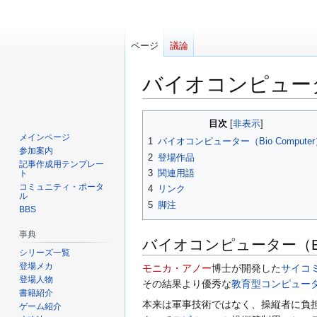
ページ
議論
バイオコンピュー
ナ
検
目次
ビ
索
メインページ
1
バイオコンピューター（Bio Compute
ゲ
に
参加案内
2
登場作品
ー
移
記事作成用テンプレー
3
関連用語
ト
シ
動
コミュニティ・ポータ
4
リンク
ョ
ル
5
脚注
BBS
ン
に
事典
移
バイオコンピューター（Bio 
シリーズ一覧
動
登場メカ
モニカ・アノー
博士が開発した
サイコ
登場人物
その結果より優秀な
教育型コンピュー
書籍紹介
本来は軍事技術ではなく、操縦者に負
ゲーム紹介