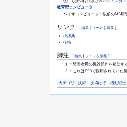
側にも技術は譲渡され
ネオガンダム
教育型コンピュータ
バイオコンピューター以前のMS用
リンク
[
編集
|
ソースを編集
]
小辞典
技術
脚注
[
編集
|
ソースを編集
]
↑
障害者用の機器操作を補助す
↑
これは
F90
で採用されていた第
カテゴリ
:
技術
技術は行
機動戦士