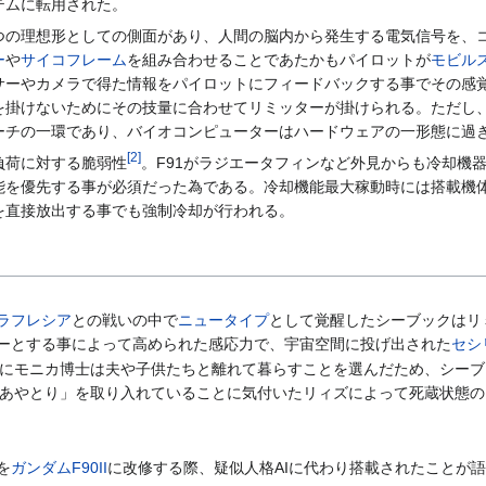
テムに転用された。
つの理想形としての側面があり、人間の脳内から発生する電気信号を、
ー
や
サイコフレーム
を組み合わせることであたかもパイロットが
モビル
サーやカメラで得た情報をパイロットにフィードバックする事でその感
を掛けないためにその技量に合わせてリミッターが掛けられる。ただし
ーチの一環であり、バイオコンピューターはハードウェアの一形態に過
[
2
]
負荷に対する脆弱性
。F91がラジエータフィンなど外見からも冷却機
能を優先する事が必須だった為である。冷却機能最大稼動時には搭載機
を直接放出する事でも強制冷却が行われる。
ラフレシア
との戦いの中で
ニュータイプ
として覚醒したシーブックはリ
サーとする事によって高められた感応力で、宇宙空間に投げ出された
セシ
にモニカ博士は夫や子供たちと離れて暮らすことを選んだため、シーブ
あやとり」を取り入れていることに気付いたリィズによって死蔵状態の
を
ガンダムF90II
に改修する際、疑似人格AIに代わり搭載されたことが