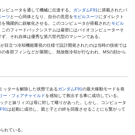
コンピュータを通して機械に伝達する。
ガンダムF91
に搭載されたバ
スーツ
と一心同体となり、自分の意思を
モビルスーツ
にダイレクト
覚を飛躍的に鋭敏化させる。このコンピュータが搭載された
モビル
、このフィードバックシステムは厳密にはバイオコンピューターそ
ぎず、それ自体は優秀な第六世代型のマシーンである。
器が目立つ冷却機能重視の仕様で設計開発されたのは当時の技術では
体の各部フィンなどが展開し、熱放散冷却が行なわれ、MSの顔から
ミッターを解除した状態である
ガンダムF91
の最大稼動モードを発
リー・フェアチャイルド
を感知して救出する事に成功している。
ックと妹リィズは母に対して蟠りがあった。しかし、コンピュータ
F91
は起動に成功し、親と子との絆を回復させることにも繋がって
語られている。