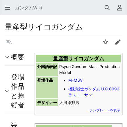
ガンダムWiki
検索
利
量産型サイコガンダム
言語
ウォッチ
編集
概要
量産型サイコガンダム
外国語表記
Psyco Gundam Mass Production
Model
登場
登場作品
M-MSV
作品
機動戦士ガンダム U.C.0096
と操
ラスト・サン
デザイナー
大河原邦男
縦者
テンプレートを表示
装