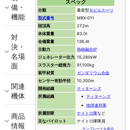
スペック
備・
分類
量産型
モビルスーツ
機能
型式番号
MRX-011
頭頂高
27.2m
本体重量
83.0t
対
全備重量
136.4t
決・
主動力
熱核融合炉
名場
ジェネレーター出力
15,280kW
面
スラスター総推力
91,100kg
装甲材質
ガンダリウム合金
センサー有効半径
10,300m
関連
開発組織
ティターンズ
機体
所属組織
ティターンズ
地球連邦軍
所属部隊
ナイトロ隊
など
商品
主なパイロット
ナイトロ隊隊員
情報
テンプレートを表示