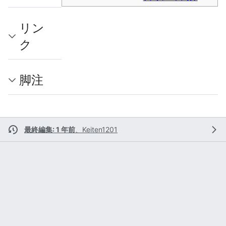
リン
ク
脚注
最終編集: 1 年前
、
Keiten1201