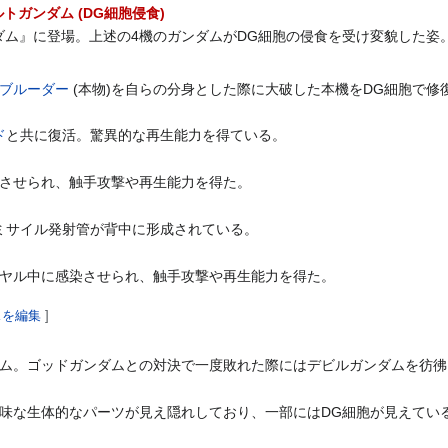
ルトガンダム (DG細胞侵食)
ダム』に登場。上述の4機のガンダムがDG細胞の侵食を受け変貌した姿
ブルーダー
(本物)を自らの分身とした際に大破した本機をDG細胞で
ド
と共に復活。驚異的な再生能力を得ている。
させられ、触手攻撃や再生能力を得た。
ミサイル発射管が背中に形成されている。
ヤル中に感染させられ、触手攻撃や再生能力を得た。
スを編集
]
ム。ゴッドガンダムとの対決で一度敗れた際にはデビルガンダムを彷彿
味な生体的なパーツが見え隠れしており、一部にはDG細胞が見えてい