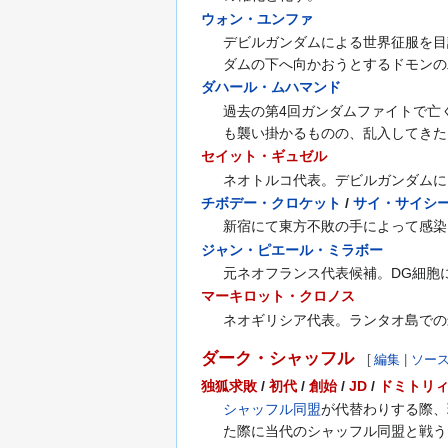
ウォン・ユンファ
デビルガンダムによる世界征服を目
ダムの下へ向かおうとするドモンの
ダハール・ムハマンド
過去の第4回ガンダムファイトで亡
も襲い掛かるものの、乱入してきた
セイット・ギュゼル
ネオトルコ代表。デビルガンダムに
チボデー・クロケット
/
サイ・サイシ
新宿にて東方不敗の手によって感染
ジャン・ピエール・ミラボー
元ネオフランス代表候補。DG細胞
マーキロット・クロノス
ネオギリシア代表。ランタオ島での
ダーク・シャッフル
[
編集
|
ソー
独狐求敗
/
初代
/
創始
/
JD
/
ドミトリ
シャッフル同盟
が代替わりする際、
た際に当代のシャッフル同盟と戦う