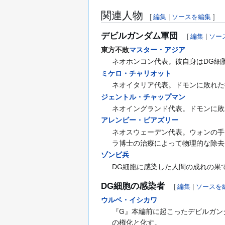
関連人物
[
編集
|
ソースを編集
]
デビルガンダム軍団
[
編集
|
ソー
東方不敗
マスター・アジア
ネオホンコン代表。彼自身はDG細
ミケロ・チャリオット
ネオイタリア代表。ドモンに敗れた
ジェントル・チャップマン
ネオイングランド代表。ドモンに敗
アレンビー・ビアズリー
ネオスウェーデン代表。ウォンの手
ラ博士の治療によって物理的な除去
ゾンビ兵
DG細胞に感染した人間の成れの果
DG細胞の感染者
[
編集
|
ソースを
ウルベ・イシカワ
『G』本編前に起こったデビルガン
の権化と化す。