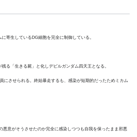
ムに寄生しているDG細胞を完全に制御している。
が残る「生きる屍」と化しデビルガンダム四天王となる。
員にさせられる。終始暴走するも、感染が短期的だったためミカム
の悪意がそうさせたのか完全に感染しつつも自我を保ったまま邪悪