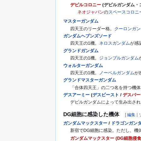
デビルコロニー
(デビルガンダム・コ
ネオジャパン
の
スペースコロニ
マスターガンダム
四天王のリーダー格。
クーロンガン
ガンダムヘブンズソード
四天王の1機。
ネロスガンダム
が感
グランドガンダム
四天王の1機。
ジョンブルガンダム
ウォルターガンダム
四天王の1機。
ノーベルガンダム
が
グランドマスターガンダム
「合体四天王」の二つ名を持つ機体
デスアーミー
(
デスビースト
/
デスバー
デビルガンダムによって生み出され
DG細胞に感染した機体
[
編集
|
ガンダムマックスター
/
ドラゴンガン
新宿でDG細胞に感染。ただし、機
ガンダムマックスター (DG細胞侵食