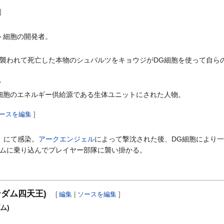
]
ト細胞の開発者。
襲われて死亡した本物のシュバルツをキョウジがDG細胞を使って自ら
ラ
細胞のエネルギー供給源である生体ユニットにされた人物。
ースを編集
]
』にて感染。
アークエンジェル
によって撃沈された後、DG細胞により
ムに乗り込んでプレイヤー部隊に襲い掛かる。
ンダム四天王)
[
編集
|
ソースを編集
]
ム)