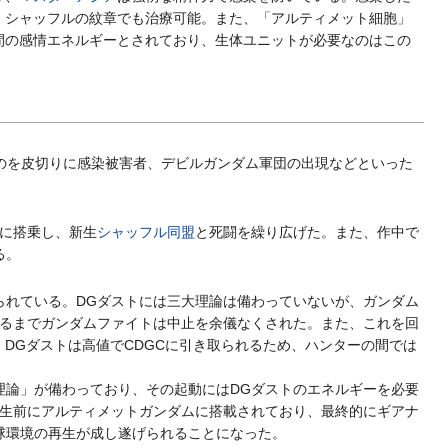
、シャッフルの紋章でも治療可能。また、「アルティメット細胞」
間の感情エネルギーとされており、生体ユニットが必要なのはこの
のを皮切りに感染被害者、デビルガンダム軍団の出現などといった
ムに搭乗し、新生
シャッフル同盟
と死闘を繰り広げた。また、作中で
る。
られている。DGダストには三大理論は備わっていないが、ガンダム
るまでガンダムファイトは中止を余儀なくされた。また、これを回
DGダストは高値でCDGCに引き取られるため、ハンターの間では
理論」が備わっており、その起動にはDGダストのエネルギーを必要
生前にアルティメットガンダムに搭載されており、最終的にギアナ
球環境の再生が成し遂げられることになった。