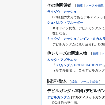
その他関係者
[
編集
|
ソースを編集
ライゾウ・カッシュ
DG細胞の大元であるアルティメッ
シュバルツ・ブルーダー
ネオドイツ代表。デビルガンダムに
在となる。
キョウジ・カッシュ
/
レイン・ミカム
デビルガンダムに取り込まれ、DG
他シリーズの関連人物
[
編集
|
ソ
ムルタ・アズラエル
『
SDガンダム GGENERATION DS
う形で再登場し、自らデビルガンダ
関連機体
[
編集
|
ソースを編集
]
デビルガンダム軍団 (デビルガ
デビルガンダム
(アルティメットガンダ
DG細胞の発生源。