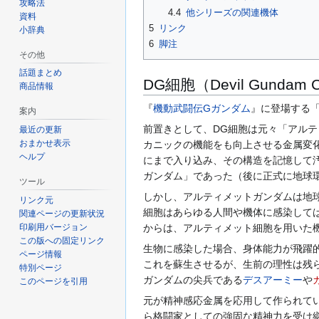
攻略法
4.4
他シリーズの関連機体
資料
5
リンク
小辞典
6
脚注
その他
話題まとめ
DG細胞（Devil Gundam C
商品情報
『
機動武闘伝Gガンダム
』に登場する
案内
前置きとして、DG細胞は元々「アル
最近の更新
おまかせ表示
カニックの機能をも向上させる金属変
ヘルプ
にまで入り込み、その構造を記憶して
ガンダム」であった（後に正式に地球
ツール
しかし、アルティメットガンダムは地
リンク元
細胞はあらゆる人間や機体に感染して
関連ページの更新状況
印刷用バージョン
からは、アルティメット細胞を用いた
この版への固定リンク
生物に感染した場合、身体能力が飛躍
ページ情報
これを蘇生させるが、生前の理性は残
特別ページ
ガンダムの尖兵である
デスアーミー
や
このページを引用
元が精神感応金属を応用して作られて
ら格闘家としての強固な精神力を受け