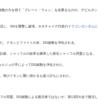
細胞の力を得て「グレート・ウォン」を名乗るものの、デビルガン
し、XIIIを襲撃し破壊。ネオチャイナ代表の
ドラゴンガンダム
に
た。ドモンとファイトの末、DG細胞を浄化される。
以後、シャッフルの紋章を継承した新生シャッフル同盟となる。
ョルジュの手によってDG細胞を浄化された。
。再びドモンに襲い掛かるも返り討ちにされた。
フル同盟。DG細胞による復活者ではないが、第13回大会で復活し