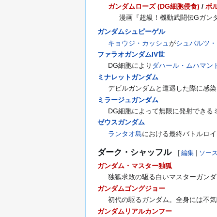
ガンダムローズ (DG細胞侵食)
/
ボ
漫画『超級！機動武闘伝Gガン
ガンダムシュピーゲル
キョウジ・カッシュ
が
シュバルツ・
ファラオガンダムIV世
DG細胞により
ダハール・ムハマン
ミナレットガンダム
デビルガンダムと遭遇した際に感染
ミラージュガンダム
DG細胞によって無限に発射できる
ゼウスガンダム
ランタオ島
における最終バトルロイ
ダーク・シャッフル
[
編集
|
ソー
ガンダム・マスター独狐
独狐求敗の駆る白いマスターガンダ
ガンダムゴングジョー
初代の駆るガンダム。全身には不気
ガンダムリアルカンフー