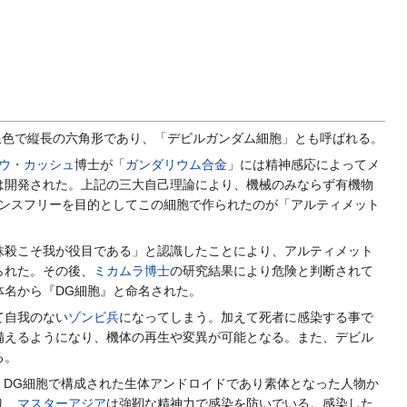
銀色で縦長の六角形であり、「デビルガンダム細胞」とも呼ばれる。
ウ・カッシュ
博士が「
ガンダリウム合金
」には精神感応によってメ
は開発された。上記の三大自己理論により、機械のみならず有機物
ナンスフリーを目的としてこの細胞で作られたのが「アルティメット
抹殺こそ我が役目である」と認識したことにより、アルティメット
られた。その後、
ミカムラ博士
の研究結果により危険と判断されて
体名から『DG細胞』と命名された。
て自我のない
ゾンビ兵
になってしまう。加えて死者に感染する事で
備えるようになり、機体の再生や変異が可能となる。また、デビル
る。
。DG細胞で構成された生体アンドロイドであり素体となった人物か
り、
マスターアジア
は強靭な精神力で感染を防いでいる。感染した