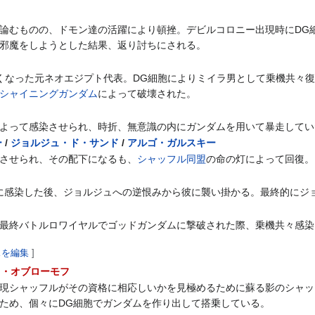
論むものの、ドモン達の活躍により頓挫。デビルコロニー出現時にDG
邪魔をしようとした結果、返り討ちにされる。
くなった元ネオエジプト代表。DG細胞によりミイラ男として乗機共々復活
シャイニングガンダム
によって破壊された。
よって感染させられ、時折、無意識の内にガンダムを用いて暴走してい
ー
/
ジョルジュ・ド・サンド
/
アルゴ・ガルスキー
させられ、その配下になるも、
シャッフル同盟
の命の灯によって回復。
に感染した後、ジョルジュへの逆恨みから彼に襲い掛かる。最終的にジ
最終バトルロワイヤルでゴッドガンダムに撃破された際、乗機共々感染
スを編集
]
ィ・オブローモフ
現シャッフルがその資格に相応しいかを見極めるために蘇る影のシャッ
ため、個々にDG細胞でガンダムを作り出して搭乗している。