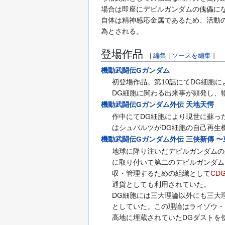
場合は即座にデビルガンダムの傀儡に
自体は精神感応金属であるため、活動
為とされる。
登場作品
[
編集
|
ソースを編集
]
機動武闘伝Gガンダム
初登場作品。第10話にてDG細胞に
DG細胞に関わる出来事が頻発し、
機動武闘伝Gガンダム外伝 天地天愕
作中にてDG細胞により現世に蘇っ
はシュバルツがDG細胞の自己再生
機動武闘伝Gガンダム外伝 三侠新傳 
地球に降り注いだデビルガンダムの
に取り付いて第二のデビルガンダム
収・管理するための組織として
CD
通貨としても利用されていた。
DG細胞には三大理論以外にも三大
としていた。この理論はライゾウ・
高地に埋蔵されていたDGダストを