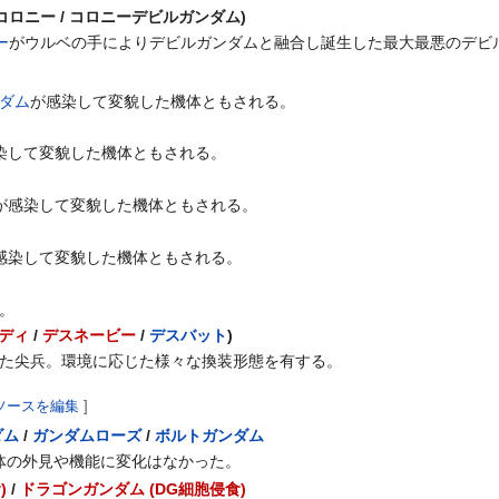
ロニー / コロニーデビルガンダム)
ー
がウルベの手によりデビルガンダムと融合し誕生した最大最悪のデビ
ダム
が感染して変貌した機体ともされる。
染して変貌した機体ともされる。
が感染して変貌した機体ともされる。
感染して変貌した機体ともされる。
。
ディ
/
デスネービー
/
デスバット
)
た尖兵。環境に応じた様々な換装形態を有する。
ソースを編集
]
ダム
/
ガンダムローズ
/
ボルトガンダム
体の外見や機能に変化はなかった。
)
/
ドラゴンガンダム (DG細胞侵食)