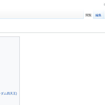
閲覧
編集
ンダム四天王)