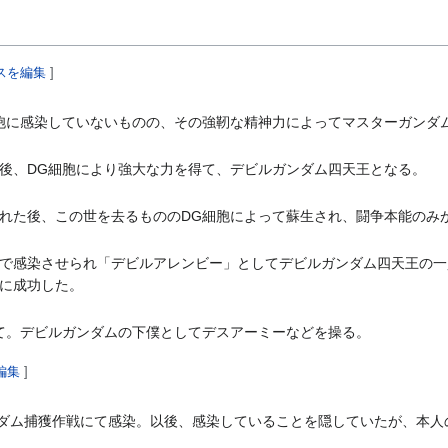
スを編集
]
胞に感染していないものの、その強靭な精神力によってマスターガンダ
後、DG細胞により強大な力を得て、デビルガンダム四天王となる。
れた後、この世を去るもののDG細胞によって蘇生され、闘争本能のみ
で感染させられ「デビルアレンビー」としてデビルガンダム四天王の一
に成功した。
て。デビルガンダムの下僕としてデスアーミーなどを操る。
編集
]
ダム捕獲作戦にて感染。以後、感染していることを隠していたが、本人