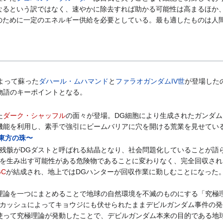
なるという訳ではなく、速やかに除去すれば助かる可能性は高まるほか
のために一定のエネルギー供給を必要としている。最も適したものは人
よって蘇った
ダハール・ムハマンド
と
ファラオガンダムIV世
が登場した
物語のキーポイントとなる。
た
ダーク・シャッフル
の面々が登場。DG細胞により生成されたガンダ
機能を利用し、素手で強引にビームバリアに穴を開ける荒業を見せてい
〜東方の珠〜
残骸がDGダストと呼ばれる結晶となり、社会問題化していることが語
を生み出す可能性がある危険物であることに変わりなく、完全回収され
GC
が結成され、地上ではDGハンターが回収作業に勤しむことになった。
理論を一つにまとめることで地球の自然環境を不滅のものにする「究極
カッシュによってキョウジにも伏せられたままデビルガンダム事件の発
使って究極理論が発動したことで、デビルガンダム本来の目的である地