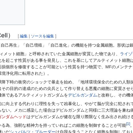
ell）
[
編集
|
ソースを編集
]
「自己再生」「自己増殖」「自己進化」の機能を持つ金属細胞。形状は
ティメット細胞」と呼称されていた金属細胞が変質した物であり、
ライゾ
化を起こす性質がある事を発見し、これを基にしてアルティメット細胞
汚損個所を修復することが可能という性質を持つ物質で、MFのメンテ
環境浄化用に転用された）。
球降下時の衝突のショックで暴走を始め、「地球環境保全のための人類
はその目的の達成のための尖兵として作り替える悪魔の細胞に変質させ
機体であるアルティメットガンダムを
デビルガンダム
と改称し、その機
的に向上する代わりに理性を失って凶暴化し、やがて脳が完全に犯され
らない。メカに感染した場合はデビルガンダムと同様に三大理論を兼ね
ガンダムヘッド
はデビルガンダムが健在な限り際限なく生み出され続け
[
1
]
いる為、強靭な精神力を持っていればこの細胞を制御することが可能
継いだ
シュバルツ・ブルーダー
は自我を失うことなく細胞を制御してお