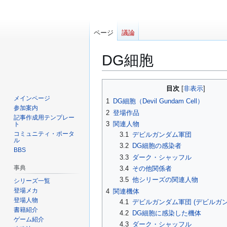
ページ
議論
DG細胞
ナ
検
目次
ビ
索
メインページ
1
DG細胞（Devil Gundam Cell）
ゲ
に
参加案内
2
登場作品
ー
移
記事作成用テンプレー
3
関連人物
ト
シ
動
コミュニティ・ポータ
3.1
デビルガンダム軍団
ョ
ル
3.2
DG細胞の感染者
BBS
ン
3.3
ダーク・シャッフル
に
事典
3.4
その他関係者
移
3.5
他シリーズの関連人物
シリーズ一覧
動
登場メカ
4
関連機体
登場人物
4.1
デビルガンダム軍団 (デビルガ
書籍紹介
4.2
DG細胞に感染した機体
ゲーム紹介
4.3
ダーク・シャッフル